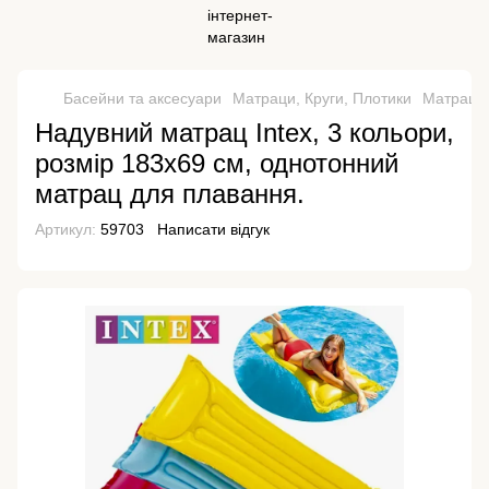
Басейни та аксесуари
Матраци, Круги, Плотики
Матраци,
Надувний матрац Intex, 3 кольори,
розмір 183х69 см, однотонний
матрац для плавання.
Артикул:
59703
Написати відгук