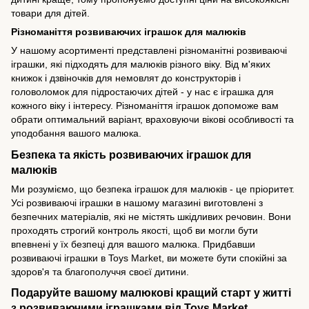
товари для дітей.
Різноманіття розвиваючих іграшок для малюків
У нашому асортименті представлені різноманітні розвиваючі
іграшки, які підходять для малюків різного віку. Від м'яких
книжок і дзвіночків для немовлят до конструкторів і
головоломок для підростаючих дітей - у нас є іграшка для
кожного віку і інтересу. Різноманіття іграшок допоможе вам
обрати оптимальний варіант, враховуючи вікові особливості та
уподобання вашого малюка.
Безпека та якість розвиваючих іграшок для
малюків
Ми розуміємо, що безпека іграшок для малюків - це пріоритет.
Усі розвиваючі іграшки в нашому магазині виготовлені з
безпечних матеріалів, які не містять шкідливих речовин. Вони
проходять строгий контроль якості, щоб ви могли бути
впевнені у їх безпеці для вашого малюка. Придбавши
розвиваючі іграшки в Toys Market, ви можете бути спокійні за
здоров'я та благополуччя своєї дитини.
Подаруйте вашому малюкові кращий старт у житті
з розвиваючими іграшками від Toys Market