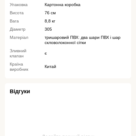
Упаковка
Картонна коробка
Висота
76 см
Вага
8,8 кг
Діаметр
305
Матеріал
тришаровий ПВХ: два шари ПВХ і шар
скловолоконної сітки
Зливний
є
клапан
Країна
Китай
виробник
Відгуки