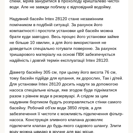
спеки, мріяв зануритися в прохолоду кришталево чистої
води. Але не завжди поблизу є відповідний водойму.
Надувний басейн Intex 28120 стане незамінним
помічником в подібній ситуації. За рахунок його
компактності і простоти установки цей басейн можна
брати куди завгодно. Весь процес його установки займе
не більше 10 хвилин, а для його використання не
доведеться спеціально готувати поверхню. За рахунок
тришарового матеріалу на основі ПВХ забезпечується
надійність і довгий термін експлуатації Intex 28120.
Діаметр басейну 305 см, при цьому його висота 76 см,
тому басейн підійде для купання, як дорослих, Так і дітей.
Для установки Intex 28120 досить надути за допомогою
насоса спеціальне кільце, яке згодом буде підніматися
разом з рівнем води в резервуарі. А слідом за цим
надувним бортиком будуть розправляється стінки самого
басейну. Робочий об'єм води 3850 літрів, а для
забезпечення її чистоти є можливість підключення фільтр-
насоса. Конструкція зливного клапана дозволяє
підключити клапан до будь-якого садового шлангу. Злити
воду можна швидко в зручне для вас місце.