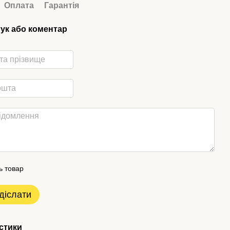
Оплата
Гарантія
гук або коментар
ь товар
діслати
стики