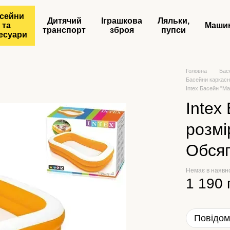
сейни
Дитячий
Іграшкова
Ляльки,
та
Маши
транспорт
зброя
пупси
есуари
Головна
Бас
Басейни каркасні
Intex Басейн "Ма
Intex
розмі
Обсяг
Немає в наявн
1 190 
Повідом