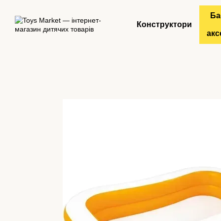
Перейти до основного контенту
Ба
Конструктори
акс