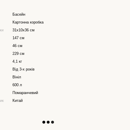
Басейн
Картонна коробка
ки
31х10х36 см
147 см
46 см
229 см
4,1 кг
Від 3-х років
Вініл
600 л
Помаранчевий
ник
Китай