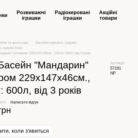
Розвиваючі
Радіокеровані
Акційні
нки
іграшки
іграшки
товари
ейни та аксесуари
Басейни каркасні, надувні
, надувні Intex
ндарин" розміром 229х147х46см., Обсяг: 600л, від 3 років
 Басейн "Мандарин"
Артикул
57181
NP
ром 229х147х46см.,
: 600л, від 3 років
ості
Написати відгук
грн
ити, коли з'явиться