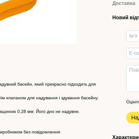
Доставка
Новий від
адувний басейн, який прекрасно підходить для
воїм клапаном для надування і здування басейну.
Оцініт
овщиною 0.28 мм. Його дно не надувне.
На
 виробником без повідомлення
Характери