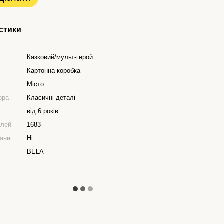
стики
Казковий/мульт-герой
Картонна коробка
Місто
ора
Класичні деталі
від 6 років
алей
1683
анні
Ні
BELA