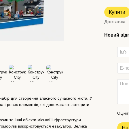
Купити
Доставка
Новий від
абір для створення власного сучасного міста. У
та ігрових елементів, які допомагають створити
Оцініт
зин та інші об'єкти міської інфраструктури.
омобілів використовується евакуатор. Велика
На