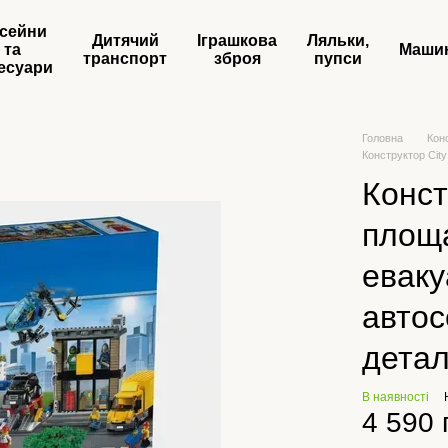
сейни
Дитячий
Іграшкова
Ляльки,
та
Маши
транспорт
зброя
пупси
есуари
Головна
Кон
Конструктор Cit
Конст
площа
еваку
автос
дета
В наявності
4 590 