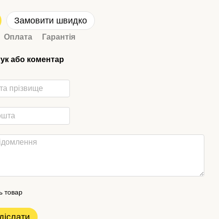
Замовити швидко
Оплата
Гарантія
гук або коментар
ь товар
діслати