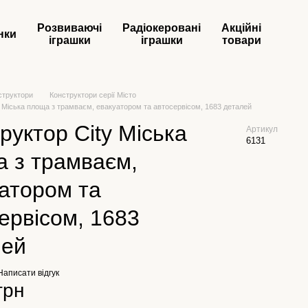
Розвиваючі
Радіокеровані
Акційні
нки
іграшки
іграшки
товари
структори
Конструктори серії Місто
y Міська площа з трамваєм, евакуатором та автосервісом, 1683 деталей
руктор City Міська
Артикул
6131
 з трамваєм,
атором та
ервісом, 1683
лей
Написати відгук
грн