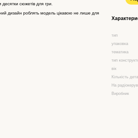
и десятки сюжетів для гри.
аний дизайн роблять модель цікавою не лише для
Характери
тип
упаковка
тематика
тип конструкт
вік
Кількість дет
На радіокерув
Виробник