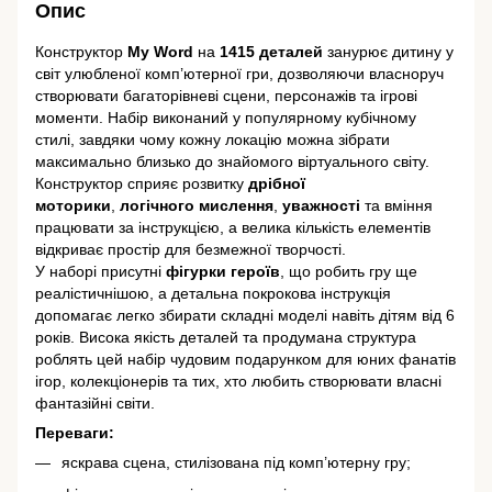
Опис
Конструктор
My Word
на
1415 деталей
занурює дитину у
світ улюбленої комп’ютерної гри, дозволяючи власноруч
створювати багаторівневі сцени, персонажів та ігрові
моменти. Набір виконаний у популярному кубічному
стилі, завдяки чому кожну локацію можна зібрати
максимально близько до знайомого віртуального світу.
Конструктор сприяє розвитку
дрібної
моторики
,
логічного мислення
,
уважності
та вміння
працювати за інструкцією, а велика кількість елементів
відкриває простір для безмежної творчості.
У наборі присутні
фігурки героїв
, що робить гру ще
реалістичнішою, а детальна покрокова інструкція
допомагає легко збирати складні моделі навіть дітям від 6
років. Висока якість деталей та продумана структура
роблять цей набір чудовим подарунком для юних фанатів
ігор, колекціонерів та тих, хто любить створювати власні
фантазійні світи.
Переваги:
яскрава сцена, стилізована під комп’ютерну гру;