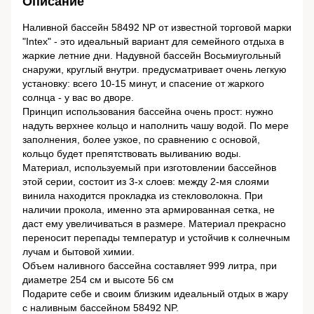
Описание
Наливной бассейн 58492 NP от известной торговой марки
"Intex" - это идеальный вариант для семейного отдыха в
жаркие летние дни. Надувной бассейн Восьмиугольный
снаружи, круглый внутри. предусматривает очень легкую
установку: всего 10-15 минут, и спасение от жаркого
солнца - у вас во дворе.
Принцип использования бассейна очень прост: нужно
надуть верхнее кольцо и наполнить чашу водой. По мере
заполнения, более узкое, по сравнению с основой,
кольцо будет препятствовать выливанию воды.
Материал, используемый при изготовлении бассейнов
этой серии, состоит из 3-х слоев: между 2-мя слоями
винила находится прокладка из стекловолокна. При
наличии прокола, именно эта армированная сетка, не
даст ему увеличиваться в размере. Материал прекрасно
переносит перепады температур и устойчив к солнечным
лучам и бытовой химии.
Объем наливного бассейна составляет 999 литра, при
диаметре 254 см и высоте 56 см
Подарите себе и своим близким идеальный отдых в жару
с наливным бассейном 58492 NP.