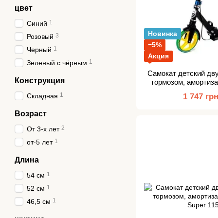
цвет
1
Синий
Новинка
3
Розовый
−5%
1
Черный
Акция
1
Зеленый с чёрным
Самокат детский дв
Конструкция
тормозом, амортиза
n
1
Складная
1 747 гр
Возраст
2
От 3-х лет
1
от-5 лет
Длина
1
54 см
1
52 см
1
46,5 см