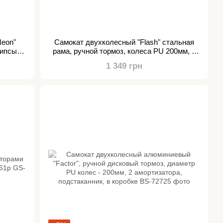
Neon"
Самокат двухколесный "Flash" стальная
рипсы
рама, ручной тормоз, колеса PU 200мм, 1
00мм.
амортизатор передний,
1 349 грн