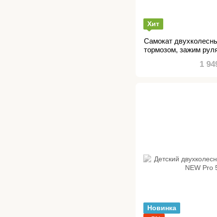
Хит
Самокат двухколесн
тормозом, зажим руля
амортизато
1 94
Новинка