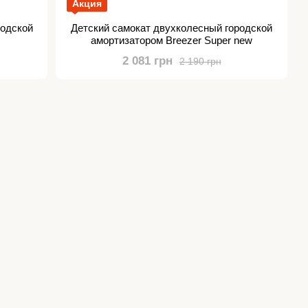
Акция
родской
Детский самокат двухколесный городской
амортизатором Breezer Super new
2 081 грн
2 190 грн