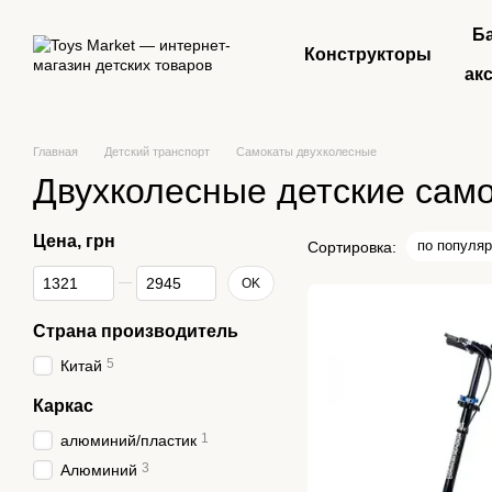
Перейти к основному контенту
Б
Конструкторы
ак
Главная
Детский транспорт
Самокаты двухколесные
Двухколесные детские сам
Цена, грн
по популяр
Сортировка:
От Цена, грн
До Цена, грн
OK
Страна производитель
5
Китай
Каркас
1
алюминий/пластик
3
Алюминий