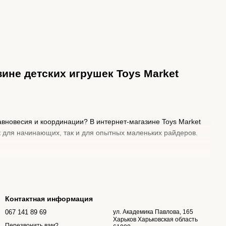
ине детских игрушек Toys Market
равновесия и координации? В интернет-магазине Toys Market
к для начинающих, так и для опытных маленьких райдеров.
ния на свежем воздухе. Они способствуют развитию баланса,
ьствие, но и помогает детям развивать физическую активность
Контактная информация
067 141 89 69
ул. Академика Павлова, 165
чивая надежность и безопасность во время катания. Они
Харьков Харьковская область
Перезвонить вам?