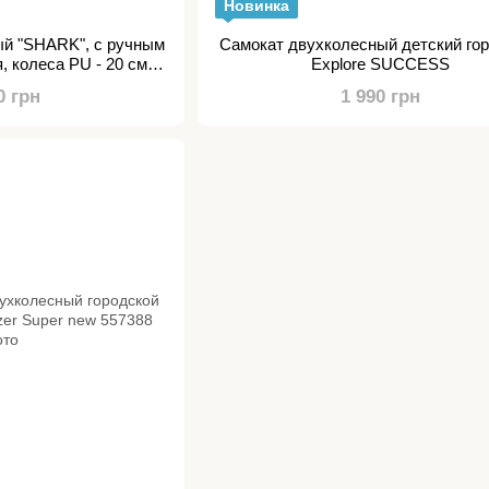
Новинка
ый "SHARK", с ручным
Самокат двухколесный детский го
, колеса PU - 20 см, 1
Explore SUCCESS
р, в коробке
0 грн
1 990 грн