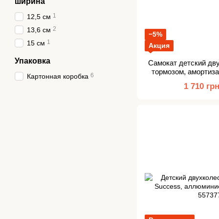
ширина
1
12,5 см
2
13,6 см
−5%
1
15 см
Акция
Упаковка
Самокат детский дв
тормозом, амортиза
6
Картонная коробка
Su
1 710 гр