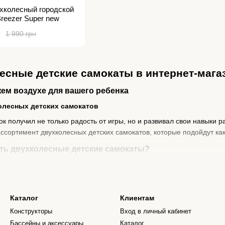
ухколесный городской
reezer Super new
н
1 990 грн
есные детские самокаты в интернет-магаз
ем воздухе для вашего ребенка
лесных детских самокатов
ок получил не только радость от игры, но и развивал свои навыки 
сортимент двухколесных детских самокатов, которые подойдут ка
ть двухколесные детские самокаты?
мокаты - это идеальное средство для активного времяпрепровожде
у вашего ребенка. Катание на самокате не только приносит удовол
Каталог
Клиентам
рт использования
Конструкторы
Вход в личный кабинет
етские самокаты изготовлены из качественных материалов, обеспе
Бассейны и аксессуары
Каталог