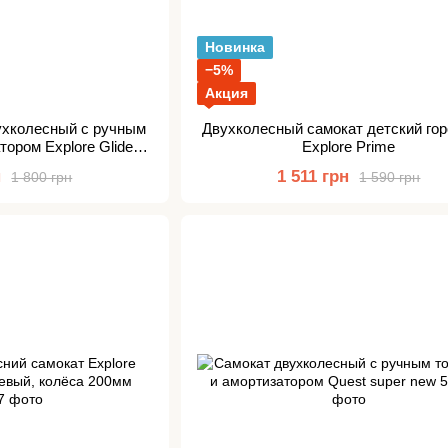
Новинка
−5%
Акция
ухколесный с ручным
Двухколесный самокат детский го
тором Explore Glider
Explore Prime
per
н
1 511 грн
1 800 грн
1 590 грн