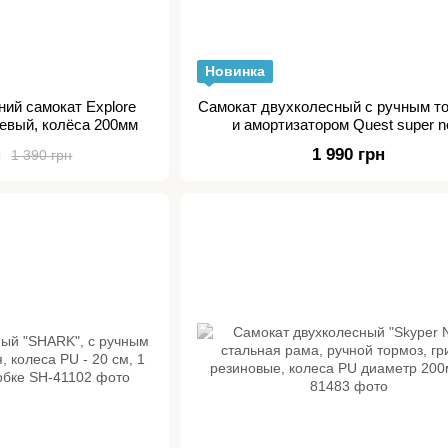
Новинка
ний самокат Explore
Самокат двухколесный с ручным т
евый, колёса 200мм
и амортизатором Quest super 
н
1 990 грн
1 390 грн