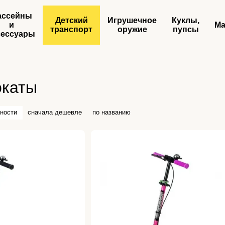
ассейны
Детский
Игрушечное
Куклы,
и
Ма
транспорт
оружие
пупсы
сессуары
окаты
ности
сначала дешевле
по названию