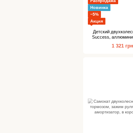
Распродажа
Новинка
−5%
Акция
Детский двухколес
Success, аллюмини
1 321 гр