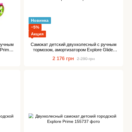
Новинка
−5%
Акция
ручным
Самокат детский двухколесный с ручным
 Prime
тормозом, амортизатором Explore Glider
Super
2 176 грн
2 290 грн