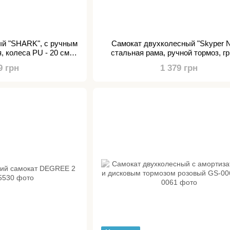
ый "SHARK", с ручным
Самокат двухколесный "Skyper 
, колеса PU - 20 см, 1
стальная рама, ручной тормоз, г
р, в коробке
резиновые, колеса PU диаметр 2
9 грн
1 379 грн