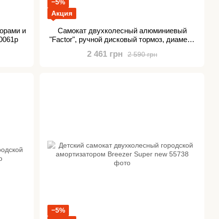
−5%
Акция
орами и
Самокат двухколесный алюминиевый
0061p
"Factor", ручной дисковый тормоз, диаметр
PU колес - 200мм, 2 амортизатора,
2 461 грн
2 590 грн
подстаканник, в коробке
−5%