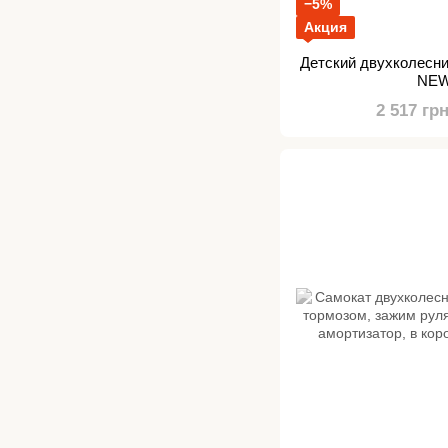
−5%
Акция
Детский двухколесн
NEW
2 517 гр