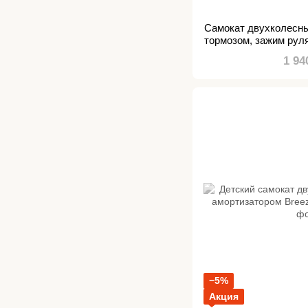
Самокат двухколесн
тормозом, зажим руля
амортизато
1 94
−5%
Акция