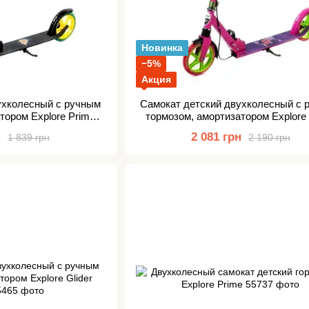
Новинка
−5%
Акция
ухколесный с ручным
Самокат детский двухколесный с 
тором Explore Prime
тормозом, амортизатором Explore
ew
new
н
2 081 грн
1 839 грн
2 190 грн