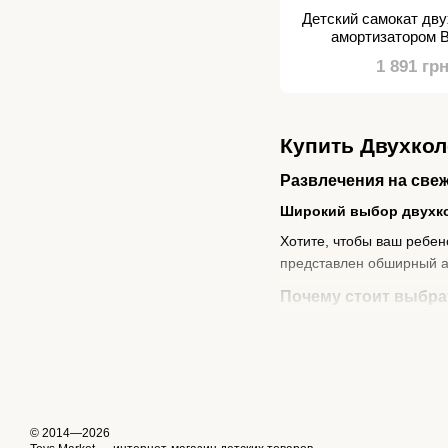
Детский самокат дв
амортизатором B
1 891 гр
Купить Двухкол
Развлечения на свеж
Широкий выбор двухко
Хотите, чтобы ваш ребен
представлен обширный ас
Почему стоит выбра
Двухколесные детские са
координации и моторики 
и самостоятельность.
Безопасность и комфо
Все наши двухколесные д
© 2014—2026