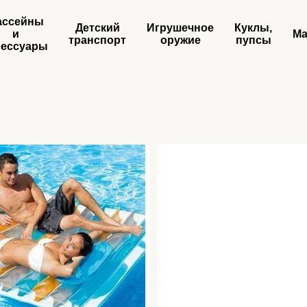
ассейны
Детский
Игрушечное
Куклы,
и
Ма
транспорт
оружие
пупсы
сессуары