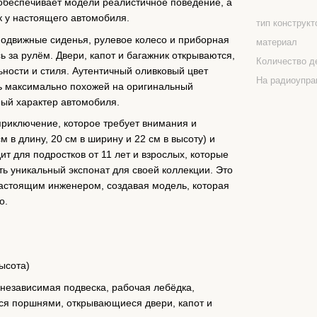
беспечивает модели реалистичное поведение, а
к у настоящего автомобиля.
тип конструкт
подвижные сиденья, рулевое колесо и приборная
материал
 за рулём. Двери, капот и багажник открываются,
Количество д
ности и стиля. Аутентичный оливковый цвет
На радиоупра
ь максимально похожей на оригинальный
ый характер автомобиля.
приключение, которое требует внимания и
 в длину, 20 см в ширину и 22 см в высоту) и
т для подростков от 11 лет и взрослых, которые
ь уникальный экспонат для своей коллекции. Это
настоящим инженером, создавая модель, которая
о.
высота)
езависимая подвеска, рабочая лебёдка,
ся поршнями, открывающиеся двери, капот и