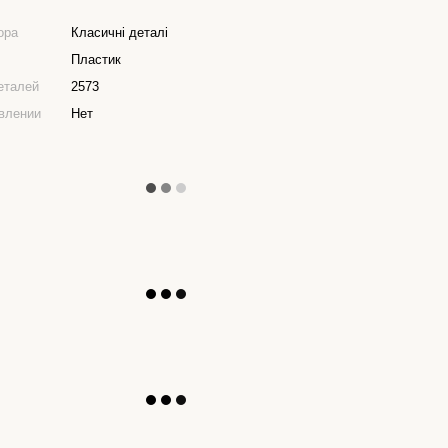
ора
Класичні деталі
Пластик
еталей
2573
влении
Нет