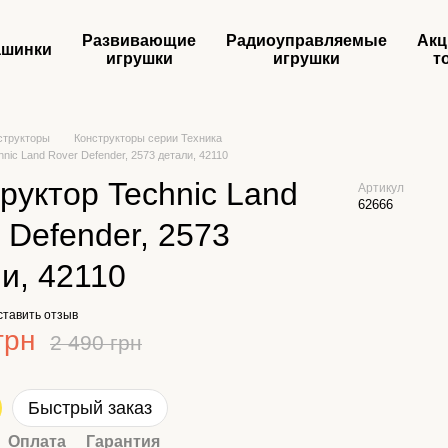
Развивающие
Радиоуправляемые
Акц
шинки
игрушки
игрушки
т
структоры
Конструкторы серии Техника
nic Land Rover Defender, 2573 детали, 42110
руктор Technic Land
Артикул
62666
 Defender, 2573
и, 42110
ставить отзыв
грн
2 490 грн
Быстрый заказ
Оплата
Гарантия