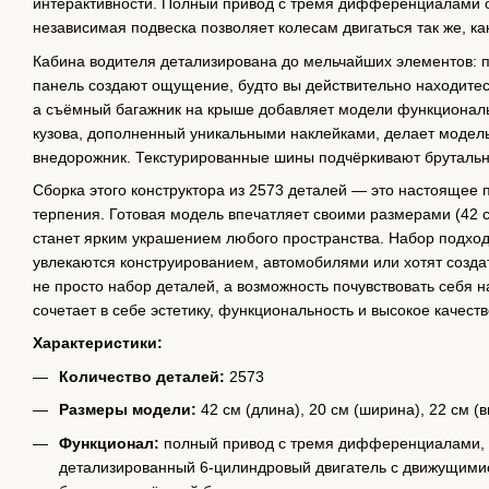
интерактивности. Полный привод с тремя дифференциалами о
независимая подвеска позволяет колесам двигаться так же, ка
Кабина водителя детализирована до мельчайших элементов: 
панель создают ощущение, будто вы действительно находитесь
а съёмный багажник на крыше добавляет модели функциональ
кузова, дополненный уникальными наклейками, делает модел
внедорожник. Текстурированные шины подчёркивают брутальн
Сборка этого конструктора из 2573 деталей — это настоящее 
терпения. Готовая модель впечатляет своими размерами (42 см
станет ярким украшением любого пространства. Набор подходи
увлекаются конструированием, автомобилями или хотят создат
не просто набор деталей, а возможность почувствовать себя 
сочетает в себе эстетику, функциональность и высокое качеств
Характеристики:
Количество деталей:
2573
Размеры модели:
42 см (длина), 20 см (ширина), 22 см (
Функционал:
полный привод с тремя дифференциалами, н
детализированный 6-цилиндровый двигатель с движущими