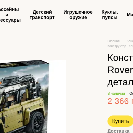
ассейны
Детский
Игрушечное
Куклы,
и
Ма
транспорт
оружие
пупсы
сессуары
Главная
Кон
Конструктор Tech
Конст
Rover
детал
В наличии
О
2 366 
Купить
Доставка