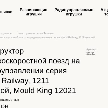
Развивающие
Радиоуправляемые
Акц
шинки
игрушки
игрушки
т
структоры
Конструкторы серии Техника
окоскоростной поезд на радиоуправлении серия World Railway, 1211 деталей,
1
руктор
Артикул
12021
оскоростной поезд на
оуправлении серия
 Railway, 1211
ей, Mould King 12021
ставить отзыв
грн