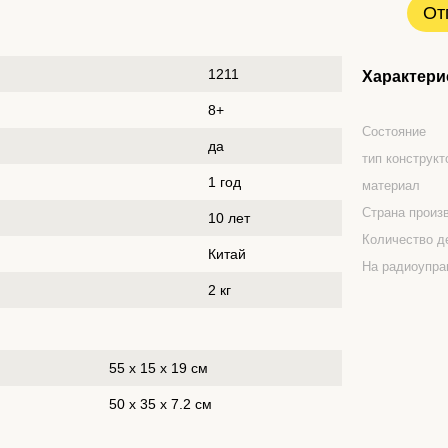
От
1211
Характери
8+
Состояние
да
тип конструкт
1 год
материал
Страна произ
10 лет
Количество д
Китай
На радиоупра
2 кг
55 x 15 x 19 см
50 x 35 x 7.2 см