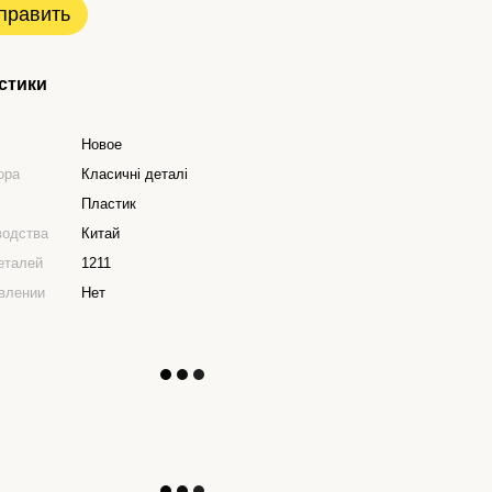
править
стики
Новое
ора
Класичні деталі
Пластик
водства
Китай
еталей
1211
влении
Нет