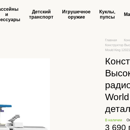
ассейны
Детский
Игрушечное
Куклы,
и
Ма
транспорт
оружие
пупсы
сессуары
Главная
Кон
Конструктор Выс
Mould King 1202
Конст
Высок
ради
World
детал
В наличии
О
3 690 